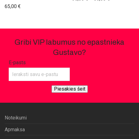
65,00
€
Gribi VIP labumus no epastnieka
Gustavo?
E-pasts
Piesakies šeit
Noteikumi
Apmaksa