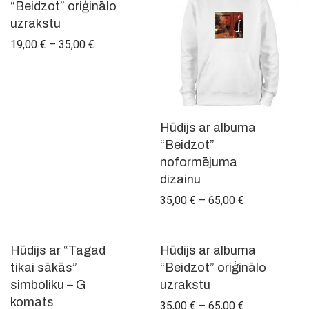
“Beidzot” oriģinālo
uzrakstu
Price range: 19,00 € through 35,00 €
19,00
€
–
35,00
€
Hūdijs ar albuma
“Beidzot”
noformējuma
dizainu
Price range: 
35,00
€
–
65,00
€
-
46
%
Hūdijs ar “Tagad
Hūdijs ar albuma
tikai sākās”
“Beidzot” oriģinālo
simboliku – G
uzrakstu
komats
Price range: 
35,00
€
–
65,00
€