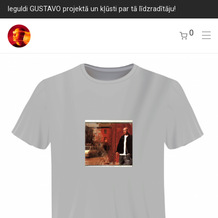
Ieguldi GUSTAVO projektā un kļūsti par tā līdzradītāju!
0