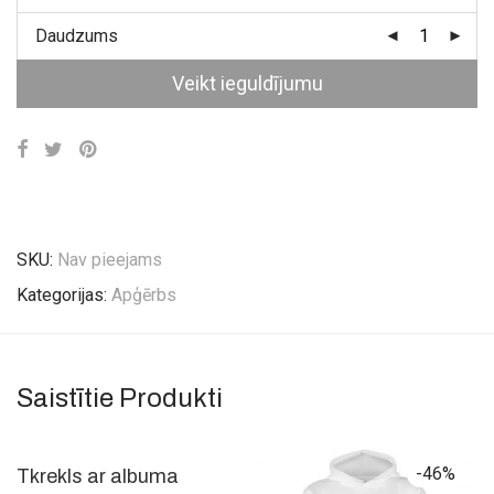
Daudzums
Veikt ieguldījumu
SKU:
Nav pieejams
Kategorijas:
Apģērbs
Saistītie Produkti
-
46
%
-
46
%
Tkrekls ar albuma