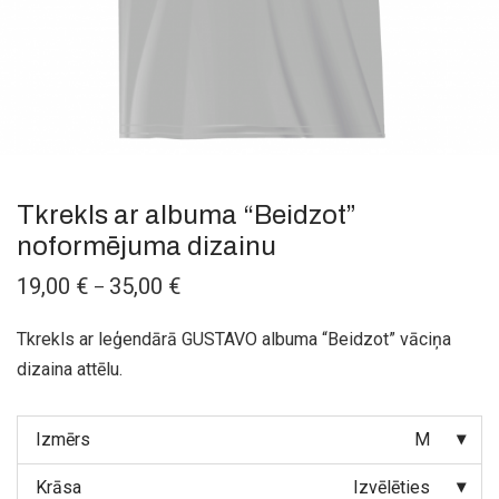
Tkrekls ar albuma “Beidzot”
noformējuma dizainu
Price
19,00
€
35,00
€
–
range:
19,00 €
through
Tkrekls ar leģendārā GUSTAVO albuma “Beidzot” vāciņa
35,00 €
dizaina attēlu.
Izmērs
M
Krāsa
Izvēlēties