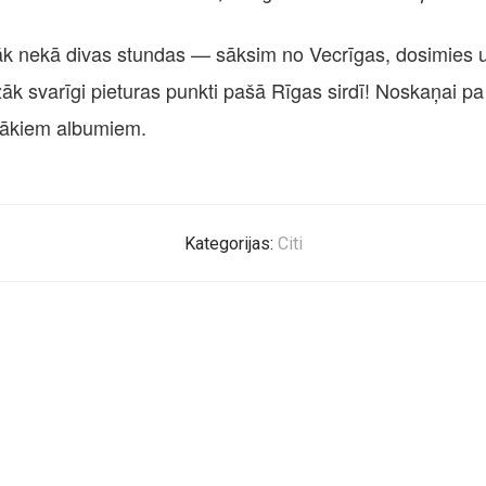
rāk nekā divas stundas — sāksim no Vecrīgas, dosimies
e mazāk svarīgi pieturas punkti pašā Rīgas sirdī! Noskaņai 
nākiem albumiem.
Kategorijas:
Citi