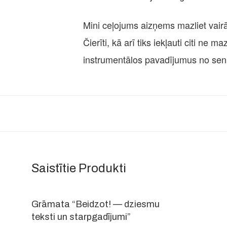
Mini ceļojums aizņems mazliet vai
Čierīti, kā arī tiks iekļauti citi n
instrumentālos pavadījumus no se
Saistītie Produkti
-
25
%
Grāmata “Beidzot! — dziesmu
teksti un starpgadījumi”