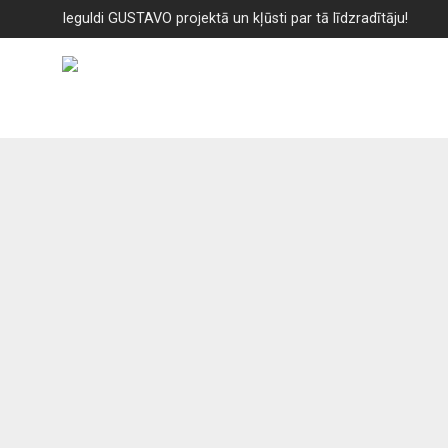
Ieguldi GUSTAVO projektā un kļūsti par tā līdzradītāju!