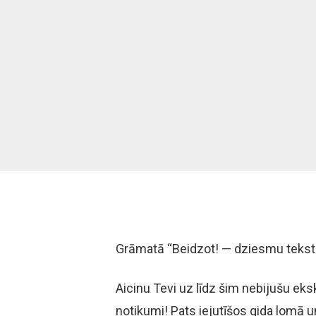
Grāmatā “Beidzot! — dziesmu teksti 
Aicinu Tevi uz līdz šim nebijušu ek
notikumi! Pats iejutīšos gida lomā u