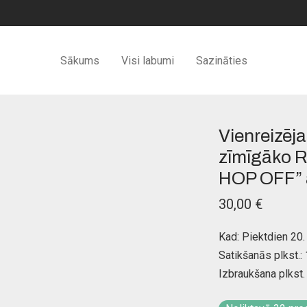
Sākums
Visi labumi
Sazināties
Vienreizēj
zīmīgāko Rī
HOP OFF” 
30,00
€
Kad: Piektdien 20.
Satikšanās plkst.:
Izbraukšana plkst. 