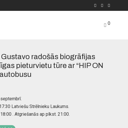
0
a Gustavo radošās biogrāfijas
gas pieturvietu tūre ar “HIP ON
autobusu
 septembrī.
 17:30 Latviešu Strēlnieku Laukums.
18:00 . Atgriešanās ap plkst. 21:00.