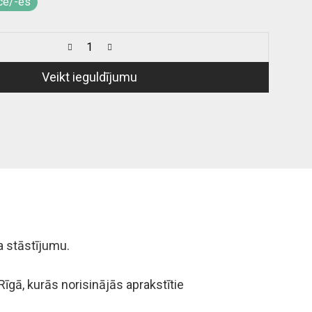
ce/-es
Veikt ieguldījumu
a stāstījumu.
gā, kurās norisinājās aprakstītie