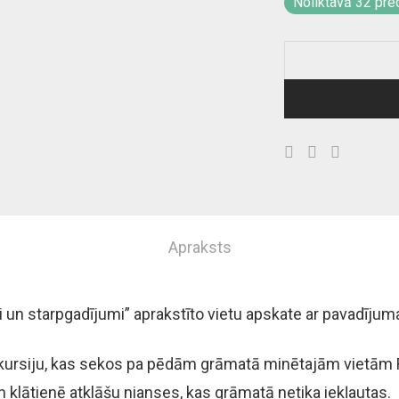
Noliktavā 32 pre
Apraksts
un starpgadījumi” aprakstīto vietu apskate ar pavadījum
skursiju, kas sekos pa pēdām grāmatā minētajām vietām Rī
n klātienē atklāšu nianses, kas grāmatā netika iekļautas.