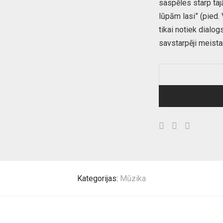
saspēles starp t
lūpām lasi” (pied.
tikai notiek dialogs
savstarpēji meista
Kategorijas:
Mūzika