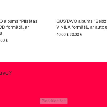
-
50
%
 albums “Pilsētas
GUSTAVO albums “Beidz
 CD formātā, ar
VINILA formātā, ar autog
u.
Original price was: 40,
Current price is
40,00
€
30,00
€
iginal price was: 20,00 €.
Current price is: 10,00 €.
,00
€
tavo?
Piesakies šeit