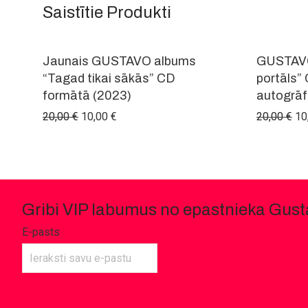
Saistītie Produkti
-
50
%
Jaunais GUSTAVO albums
GUSTAVO
“Tagad tikai sākās” CD
portāls”
formātā (2023)
autogrāf
Original price was: 20,00 €.
Current price is: 10,00 €.
Or
20,00
€
10,00
€
20,00
€
10
Gribi VIP labumus no epastnieka Gus
E-pasts