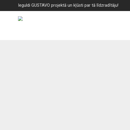
Ieguldi GUSTAVO projektā un kļūsti par tā līdzradītāju!