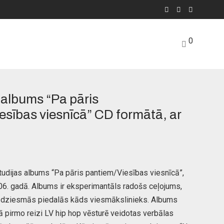
0
lbums “Pa pāris
esības viesnīcā” CD formātā, ar
urrent
rice
s:
0,00 €.
udijas albums “Pa pāris pantiem/Viesības viesnīcā”,
06. gadā. Albums ir eksperimantāls radošs ceļojums,
ās dziesmās piedalās kāds viesmākslinieks. Albums
ajā pirmo reizi LV hip hop vēsturē veidotas verbālas