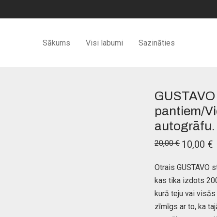
Sākums
Visi labumi
Sazināties
GUSTAVO a
pantiem/Vi
autogrāfu.
Original
C
20,00
€
10,00
€
price
p
was:
i
20,00 €.
1
Otrais GUSTAVO st
kas tika izdots 20
kurā teju vai vis
zīmīgs ar to, ka t