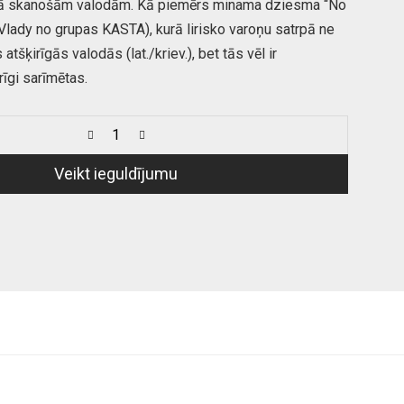
ajā skanošām valodām. Kā piemērs minama dziesma “No
 Vlady no grupas KASTA), kurā lirisko varoņu satrpā ne
 atšķirīgās valodās (lat./kriev.), bet tās vēl ir
rīgi sarīmētas.
Veikt ieguldījumu