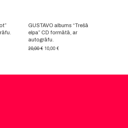
-
25
%
-
50
%
ot”
GUSTAVO albums “Trešā
rāfu.
elpa” CD formātā, ar
autogrāfu.
00 €.
: 30,00 €.
Original price was: 20,00 €.
Current price is: 10,00 €.
20,00
€
10,00
€